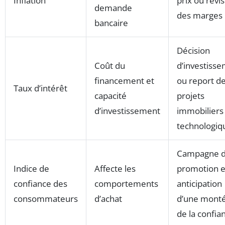
Inflation
prix ou révi
demande
des marges
bancaire
Décision
Coût du
d’investiss
financement et
ou report d
Taux d’intérêt
capacité
projets
d’investissement
immobiliers
technologiq
Campagne 
Indice de
Affecte les
promotion 
confiance des
comportements
anticipation
consommateurs
d’achat
d’une mont
de la confia