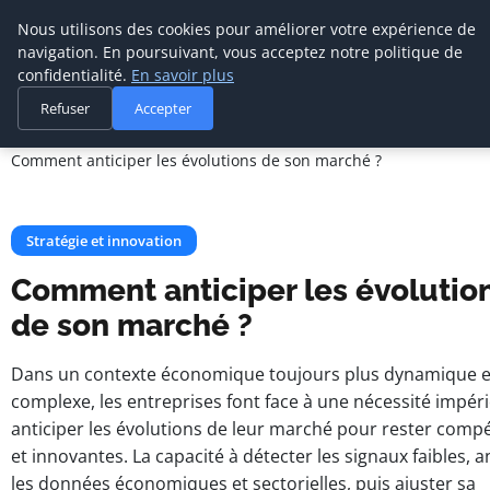
Cabinet De
Nous utilisons des cookies pour améliorer votre expérience de
Management De
navigation. En poursuivant, vous acceptez notre politique de
Transition
confidentialité.
En savoir plus
Refuser
Accepter
Accueil
Stratégie et innovation
Comment anticiper les évolutions de son marché ?
Stratégie et innovation
Comment anticiper les évolutio
de son marché ?
Dans un contexte économique toujours plus dynamique e
complexe, les entreprises font face à une nécessité impéri
anticiper les évolutions de leur marché pour rester compé
et innovantes. La capacité à détecter les signaux faibles, a
les données économiques et sectorielles, puis ajuster sa