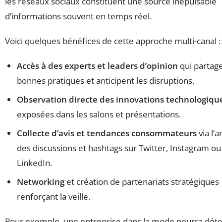
les réseaux sociaux constituent une source inépuisable
d’informations souvent en temps réel.
Voici quelques bénéfices de cette approche multi-canal :
Accès à des experts et leaders d’opinion
qui partage
bonnes pratiques et anticipent les disruptions.
Observation directe des innovations technologiqu
exposées dans les salons et présentations.
Collecte d’avis et tendances consommateurs
via l’
des discussions et hashtags sur Twitter, Instagram ou
LinkedIn.
Networking
et création de partenariats stratégiques
renforçant la veille.
Pour exemple, une entreprise dans la mode pourra déte