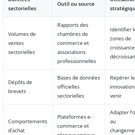
Outil ou source
sectorielles
stratégiq
Rapports des
Identifier 
Volumes de
chambres de
zones de
ventes
commerce et
croissance
sectorielles
associations
décroissa
professionnelles
Bases de données
Repérer le
Dépôts de
officielles
innovation
brevets
sectorielles
venir
Adapter l’o
Plateformes e-
Comportements
au
commerce et
d’achat
changeme
réseaux sociaux