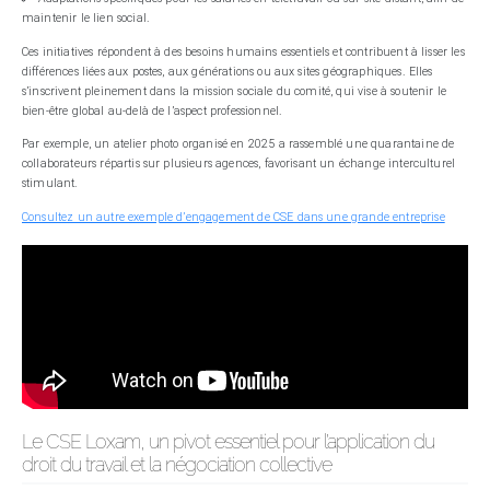
maintenir le lien social.
Ces initiatives répondent à des besoins humains essentiels et contribuent à lisser les
différences liées aux postes, aux générations ou aux sites géographiques. Elles
s’inscrivent pleinement dans la mission sociale du comité, qui vise à soutenir le
bien-être global au-delà de l’aspect professionnel.
Par exemple, un atelier photo organisé en 2025 a rassemblé une quarantaine de
collaborateurs répartis sur plusieurs agences, favorisant un échange interculturel
stimulant.
Consultez un autre exemple d’engagement de CSE dans une grande entreprise
Le CSE Loxam, un pivot essentiel pour l’application du
droit du travail et la négociation collective