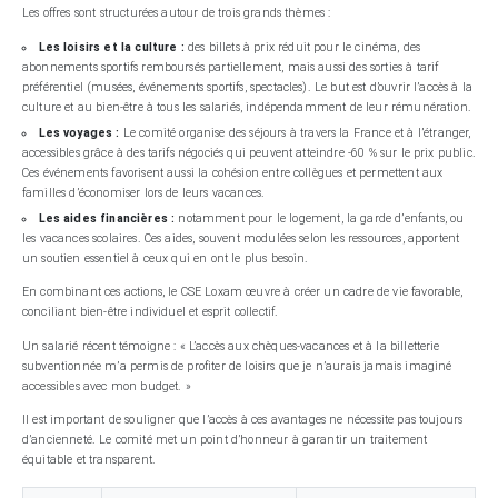
Les offres sont structurées autour de trois grands thèmes :
Les loisirs et la culture :
des billets à prix réduit pour le cinéma, des
abonnements sportifs remboursés partiellement, mais aussi des sorties à tarif
préférentiel (musées, événements sportifs, spectacles). Le but est d’ouvrir l’accès à la
culture et au bien-être à tous les salariés, indépendamment de leur rémunération.
Les voyages :
Le comité organise des séjours à travers la France et à l’étranger,
accessibles grâce à des tarifs négociés qui peuvent atteindre -60 % sur le prix public.
Ces événements favorisent aussi la cohésion entre collègues et permettent aux
familles d’économiser lors de leurs vacances.
Les aides financières :
notamment pour le logement, la garde d’enfants, ou
les vacances scolaires. Ces aides, souvent modulées selon les ressources, apportent
un soutien essentiel à ceux qui en ont le plus besoin.
En combinant ces actions, le CSE Loxam œuvre à créer un cadre de vie favorable,
conciliant bien-être individuel et esprit collectif.
Un salarié récent témoigne : « L’accès aux chèques-vacances et à la billetterie
subventionnée m’a permis de profiter de loisirs que je n’aurais jamais imaginé
accessibles avec mon budget. »
Il est important de souligner que l’accès à ces avantages ne nécessite pas toujours
d’ancienneté. Le comité met un point d’honneur à garantir un traitement
équitable et transparent.