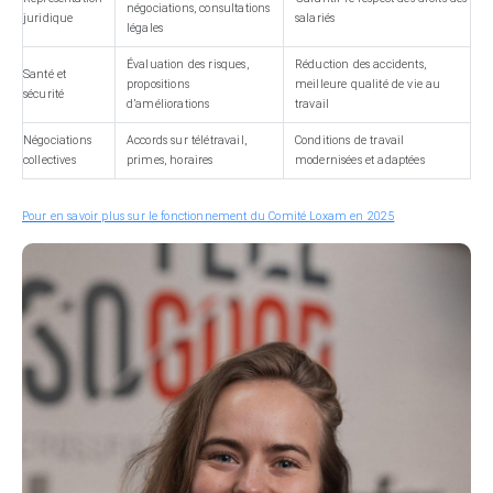
négociations, consultations
juridique
salariés
légales
Évaluation des risques,
Réduction des accidents,
Santé et
propositions
meilleure qualité de vie au
sécurité
d’améliorations
travail
Négociations
Accords sur télétravail,
Conditions de travail
collectives
primes, horaires
modernisées et adaptées
Pour en savoir plus sur le fonctionnement du Comité Loxam en 2025