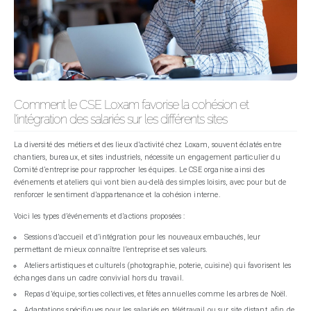
Comment le CSE Loxam favorise la cohésion et
l’intégration des salariés sur les différents sites
La diversité des métiers et des lieux d’activité chez Loxam, souvent éclatés entre
chantiers, bureaux, et sites industriels, nécessite un engagement particulier du
Comité d’entreprise pour rapprocher les équipes. Le CSE organise ainsi des
événements et ateliers qui vont bien au-delà des simples loisirs, avec pour but de
renforcer le sentiment d’appartenance et la cohésion interne.
Voici les types d’événements et d’actions proposées :
Sessions d’accueil et d’intégration pour les nouveaux embauchés, leur
permettant de mieux connaître l’entreprise et ses valeurs.
Ateliers artistiques et culturels (photographie, poterie, cuisine) qui favorisent les
échanges dans un cadre convivial hors du travail.
Repas d’équipe, sorties collectives, et fêtes annuelles comme les arbres de Noël.
Adaptations spécifiques pour les salariés en télétravail ou sur site distant, afin de