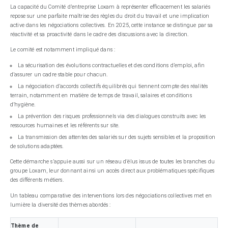
La capacité du Comité d’entreprise Loxam à représenter efficacement les salariés
repose sur une parfaite maîtrise des règles du droit du travail et une implication
active dans les négociations collectives. En 2025, cette instance se distingue par sa
réactivité et sa proactivité dans le cadre des discussions avec la direction.
Le comité est notamment impliqué dans :
La sécurisation des évolutions contractuelles et des conditions d’emploi, afin
d’assurer un cadre stable pour chacun.
La négociation d’accords collectifs équilibrés qui tiennent compte des réalités
terrain, notamment en matière de temps de travail, salaires et conditions
d’hygiène.
La prévention des risques professionnels via des dialogues construits avec les
ressources humaines et les référents sur site.
La transmission des attentes des salariés sur des sujets sensibles et la proposition
de solutions adaptées.
Cette démarche s’appuie aussi sur un réseau d’élus issus de toutes les branches du
groupe Loxam, leur donnant ainsi un accès direct aux problématiques spécifiques
des différents métiers.
Un tableau comparative des interventions lors des négociations collectives met en
lumière la diversité des thèmes abordés :
Thème de