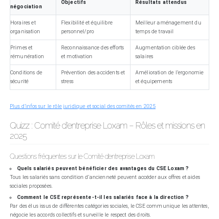
Objectifs
Résultats attendus
négociation
Horaires et
Flexibilité et équilibre
Meilleur aménagement du
organisation
personnel/pro
temps de travail
Primes et
Reconnaissance des efforts
Augmentation ciblée des
rémunération
et motivation
salaires
Conditions de
Prévention des accidents et
Amélioration de l’ergonomie
sécurité
stress
et équipements
Plus d’infos sur le rôle juridique et social des comités en 2025
Quizz : Comité d’entreprise Loxam – Rôles et missions en
2025
Questions fréquentes sur le Comité d’entreprise Loxam
Quels salariés peuvent bénéficier des avantages du CSE Loxam ?
Tous les salariés sans condition d’ancienneté peuvent accéder aux offres et aides
sociales proposées.
Comment le CSE représente-t-il les salariés face à la direction ?
Par des élus issus de différentes catégories sociales, le CSE communique les attentes,
négocie les accords collectifs et surveille le respect des droits.