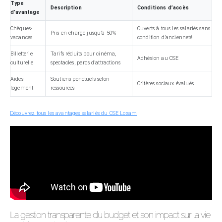
Type
Description
Conditions d’accès
d’avantage
Chèques-
Ouverts à tous les salariés sans
Pris en charge jusqu’à 50%
vacances
condition d’ancienneté
Billetterie
Tarifs réduits pour cinéma,
Adhésion au CSE
culturelle
spectacles, parcs d’attractions
Aides
Soutiens ponctuels selon
Critères sociaux évalués
logement
ressources
Découvrez tous les avantages salariés du CSE Loxam
La gestion transparente du budget et son impact sur la vie