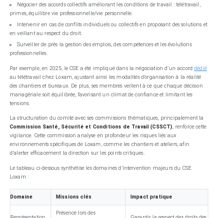
Négocier des accords collectifs améliorant les conditions de travail : télétravail,
primes, équilibre vie professionnelle/vie personnelle.
Intervenir en cas de conflits individuels ou collectifs en proposant des solutions et
en veillant au respect du droit.
Surveiller de près la gestion des emplois, des compétences et les évolutions
professionnelles.
Par exemple, en 2025, le CSE a été impliqué dans la négociation d’un accord
dédié
au télétravail chez Loxam, ajustant ainsi les modalités d’organisation à la réalité
des chantiers et bureaux. De plus, ses membres veillent à ce que chaque décision
managériale soit équilibrée, favorisant un climat de confiance et limitant les
tensions.
La structuration du comité avec ses commissions thématiques, principalement la
Commission Santé, Sécurité et Conditions de Travail (CSSCT)
, renforce cette
vigilance. Cette commission analyse en profondeur les risques liés aux
environnements spécifiques de Loxam, comme les chantiers et ateliers, afin
d’alerter efficacement la direction sur les points critiques.
Le tableau ci-dessous synthétise les domaines d’intervention majeurs du CSE
Loxam :
Domaine
Missions clés
Impact pratique
Présence lors des
Représentation
Garantir le respect des droits des