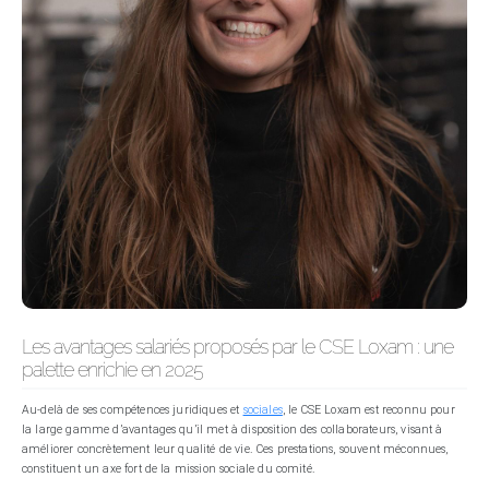
Les avantages salariés proposés par le CSE Loxam : une
palette enrichie en 2025
Au-delà de ses compétences juridiques et
sociales
, le CSE Loxam est reconnu pour
la large gamme d’avantages qu’il met à disposition des collaborateurs, visant à
améliorer concrètement leur qualité de vie. Ces prestations, souvent méconnues,
constituent un axe fort de la mission sociale du comité.