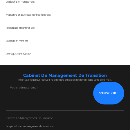
Leadership et management
Marketing et développement commercial
Réseautage et partenariats
Secteurs et marchés
Stratégie et innovation
Cabinet De Management De Transition
Inscrivez-vous pour recevoir nos derniers articles directement dans votre boîte mail.
S'INSCRIRE
Cabinet De Management De Transition
Le spécialiste du management de transition