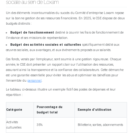
sociale au sein de Loxam
Un des éléments incontournables du succès du Comité d’entreprise Loxam repose
sur la bonne gestion de ses ressources financières. En 2025, le CSE dispose de deux
budgets distincts :
Budget de fonctionnement
destiné à couvrir les frais de fonctionnement de
l’instance et ses missions de représentation.
Budget des activités sociales et culturelles
spécifiquement dédié aux
œuvres sociales, aux avantages, et aux événements proposés aux salariés.
Ces fonds, versés par l’employeur, sont soumis à une gestion rigoureuse. Chaque
année, le CSE doit présenter un rapport clair sur l’utilisation des ressources,
assurant ainsi la transparence et la confiance des collaborateurs. Cette démarche
est une garantie essentielle pour éviter les abus et optimiser les bénéfices pour
l’ensemble du
personnel
.
Le tableau ci-dessous illustre un exemple fictif des postes de dépenses et leur
répartition :
Pourcentage du
Catégorie
Exemple d’utilisation
budget total
Activités
35%
Billetterie, sorties, abonnements
culturelles