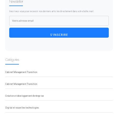
Newsletter
Inscrivez-vous pour recevoir nos derniers articles directement dans votre boîte mail.
S'INSCRIRE
Catégories
Cabinet Management Transition
Cabinet Management Transition
Création et développement d'entreprise
Digital et nouvelles technologies