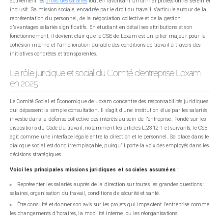
activement les
droits des salariés
tout en favorisant un climat professionnel serein et
inclusif. Sa mission sociale, encadrée par le droit du travail, s’articule autour de la
représentation du personnel, de la négociation collective et de la gestion
d’avantages salariés significatifs. En étudiant en détail ses attributions et son
fonctionnement, il devient clair que le CSE de Loxam est un pilier majeur pour la
cohésion interne et l’amélioration durable des conditions de travail à travers des
initiatives concrètes et transparentes.
Le rôle juridique et social du Comité d’entreprise Loxam
en 2025
Le Comité Social et Économique de Loxam concentre des responsabilités juridiques
qui dépassent la simple consultation. Il s’agit d’une institution élue par les salariés,
investie dans la défense collective des intérêts au sein de l’entreprise. Fondé sur les
dispositions du Code du travail, notamment les articles L.2312-1 et suivants, le CSE
agit comme une interface légale entre la direction et le personnel. Sa place dans le
dialogue social est donc irremplaçable, puisqu’il porte la voix des employés dans les
décisions stratégiques.
Voici les principales missions juridiques et sociales assumées :
Représenter les salariés auprès de la direction sur toutes les grandes questions :
salaires, organisation du travail, conditions de sécurité et santé.
Être consulté et donner son avis sur les projets qui impactent l’entreprise comme
les changements d’horaires, la mobilité interne, ou les réorganisations.