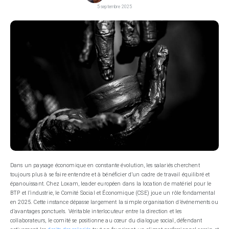
5 septembre 2025
Dans un paysage économique en constante évolution, les salariés cherchent
toujours plus à se faire entendre et à bénéficier d’un cadre de travail équilibré et
épanouissant. Chez Loxam, leader européen dans la location de matériel pour le
BTP et l’industrie, le Comité Social et Économique (CSE) joue un rôle fondamental
en 2025. Cette instance dépasse largement la simple organisation d’événements ou
d’avantages ponctuels. Véritable interlocuteur entre la direction et les
collaborateurs, le comité se positionne au cœur du dialogue social, défendant