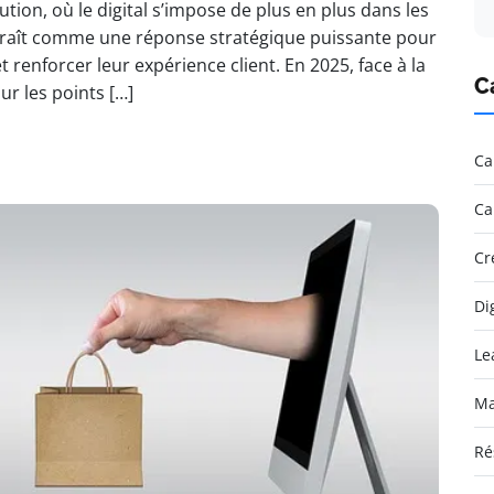
on, où le digital s’impose de plus en plus dans les
araît comme une réponse stratégique puissante pour
 renforcer leur expérience client. En 2025, face à la
C
r les points […]
Ca
Ca
Cr
Di
Le
Ma
Ré