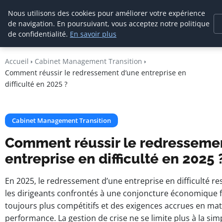
Cabinet De
Nous utilisons des cookies pour améliorer votre expérience
Management De
de navigation. En poursuivant, vous acceptez notre politique
Transition
de confidentialité.
En savoir plus
Accueil
Cabinet Management Transition
Comment réussir le redressement d’une entreprise en
difficulté en 2025 ?
Cabinet Management Transition
Comment réussir le redresseme
entreprise en difficulté en 2025 
En 2025, le redressement d’une entreprise en difficulté re
les dirigeants confrontés à une conjoncture économique 
toujours plus compétitifs et des exigences accrues en mat
performance. La gestion de crise ne se limite plus à la si