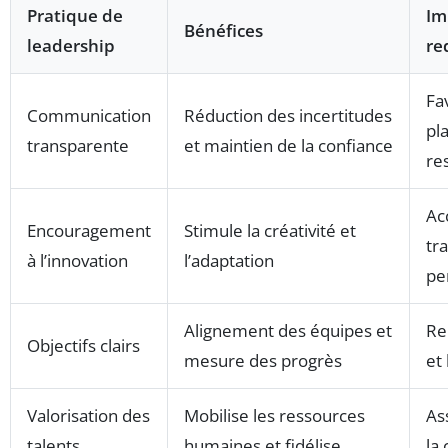
Pratique de
Im
Bénéfices
leadership
re
Fa
Communication
Réduction des incertitudes
pl
transparente
et maintien de la confiance
re
Ac
Encouragement
Stimule la créativité et
tr
à l’innovation
l’adaptation
pe
Alignement des équipes et
Re
Objectifs clairs
mesure des progrès
et 
Valorisation des
Mobilise les ressources
As
talents
humaines et fidélise
la