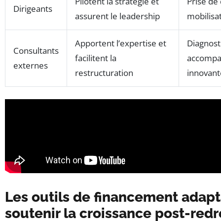
Pilotent la stratégie et
Prise de 
Dirigeants
assurent le leadership
mobilisa
Apportent l’expertise et
Diagnosti
Consultants
facilitent la
accompa
externes
restructuration
innovant
Les outils de financement adapt
soutenir la croissance post-re