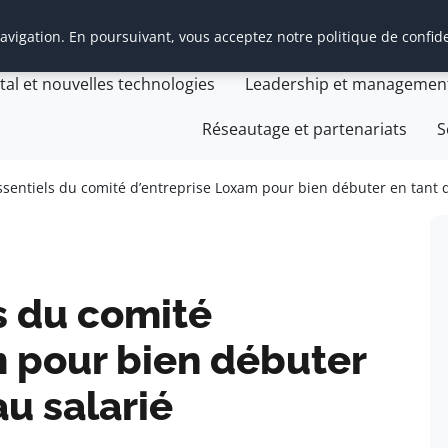
vigation. En poursuivant, vous acceptez notre politique de confide
t Management Transition
Cabinet Management Transiti
ital et nouvelles technologies
Leadership et managemen
Réseautage et partenariats
S
ssentiels du comité d’entreprise Loxam pour bien débuter en tant 
s du comité
m pour bien débuter
u salarié