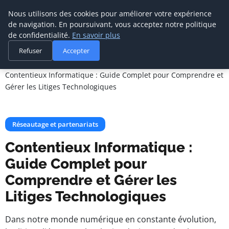
Cabinet De
Nous utilisons des cookies pour améliorer votre expérience
Management De
de navigation. En poursuivant, vous acceptez notre politique
Transition
de confidentialité.
En savoir plus
Refuser
Accepter
Accueil
Réseautage et partenariats
Contentieux Informatique : Guide Complet pour Comprendre et
Gérer les Litiges Technologiques
Réseautage et partenariats
Contentieux Informatique :
Guide Complet pour
Comprendre et Gérer les
Litiges Technologiques
Dans notre monde numérique en constante évolution,