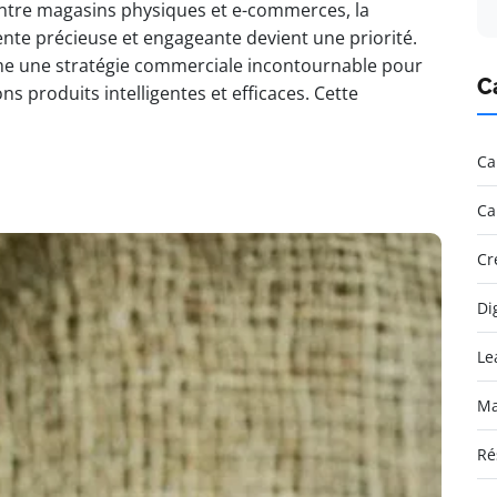
entre magasins physiques et e-commerces, la
ente précieuse et engageante devient une priorité.
me une stratégie commerciale incontournable pour
C
s produits intelligentes et efficaces. Cette
Ca
Ca
Cr
Di
Le
Ma
Ré