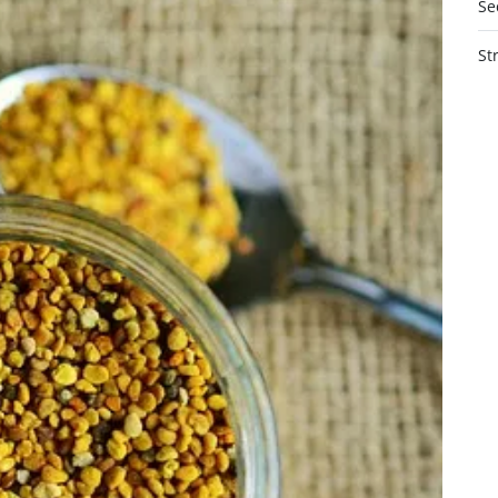
Se
St