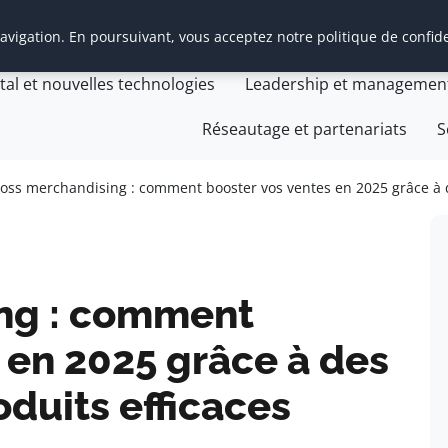
vigation. En poursuivant, vous acceptez notre politique de confide
t Management Transition
Cabinet Management Transiti
ital et nouvelles technologies
Leadership et managemen
Réseautage et partenariats
S
ross merchandising : comment booster vos ventes en 2025 grâce à d
ng : comment
 en 2025 grâce à des
oduits efficaces