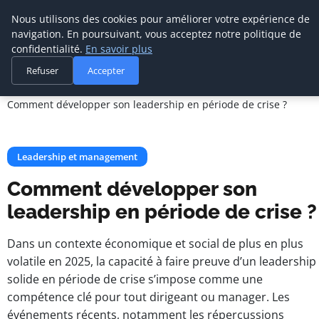
Cabinet De
Nous utilisons des cookies pour améliorer votre expérience de
Management De
navigation. En poursuivant, vous acceptez notre politique de
Transition
confidentialité.
En savoir plus
Refuser
Accepter
Accueil
Leadership et management
Comment développer son leadership en période de crise ?
Leadership et management
Comment développer son
leadership en période de crise ?
Dans un contexte économique et social de plus en plus
volatile en 2025, la capacité à faire preuve d’un leadership
solide en période de crise s’impose comme une
compétence clé pour tout dirigeant ou manager. Les
événements récents, notamment les répercussions