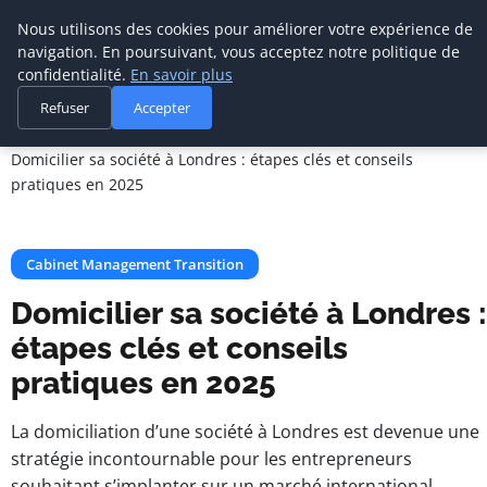
Cabinet De
Nous utilisons des cookies pour améliorer votre expérience de
Management De
navigation. En poursuivant, vous acceptez notre politique de
Transition
confidentialité.
En savoir plus
Refuser
Accepter
Accueil
Cabinet Management Transition
Domicilier sa société à Londres : étapes clés et conseils
pratiques en 2025
Cabinet Management Transition
Domicilier sa société à Londres :
étapes clés et conseils
pratiques en 2025
La domiciliation d’une société à Londres est devenue une
stratégie incontournable pour les entrepreneurs
souhaitant s’implanter sur un marché international