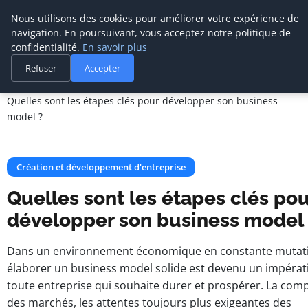
Cabinet De
Nous utilisons des cookies pour améliorer votre expérience de
Management De
navigation. En poursuivant, vous acceptez notre politique de
Transition
confidentialité.
En savoir plus
Refuser
Accepter
Accueil
Création et développement d'entreprise
Quelles sont les étapes clés pour développer son business
model ?
Création et développement d'entreprise
Quelles sont les étapes clés pou
développer son business model 
Dans un environnement économique en constante mutat
élaborer un business model solide est devenu un impérat
toute entreprise qui souhaite durer et prospérer. La comp
des marchés, les attentes toujours plus exigeantes des