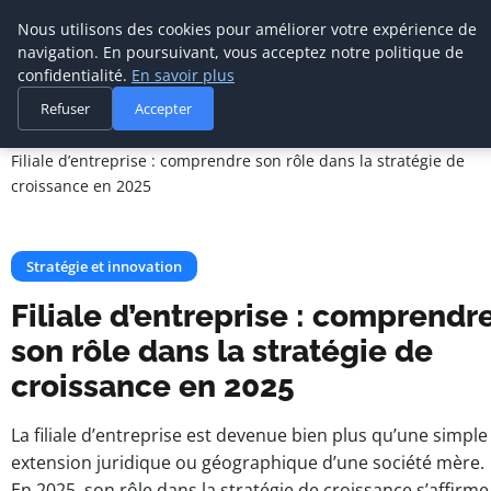
Cabinet De
Nous utilisons des cookies pour améliorer votre expérience de
Management De
navigation. En poursuivant, vous acceptez notre politique de
Transition
confidentialité.
En savoir plus
Refuser
Accepter
Accueil
Stratégie et innovation
Filiale d’entreprise : comprendre son rôle dans la stratégie de
croissance en 2025
Stratégie et innovation
Filiale d’entreprise : comprendr
son rôle dans la stratégie de
croissance en 2025
La filiale d’entreprise est devenue bien plus qu’une simple
extension juridique ou géographique d’une société mère.
En 2025, son rôle dans la stratégie de croissance s’affirme