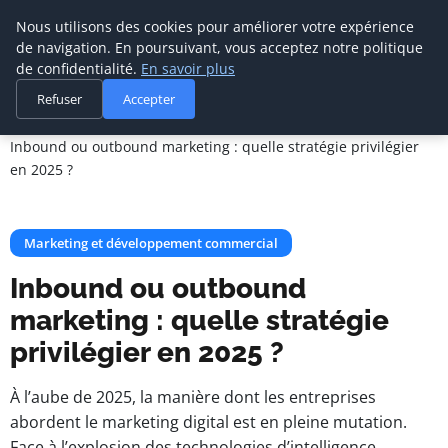
Cabinet De
Nous utilisons des cookies pour améliorer votre expérience
Management De
de navigation. En poursuivant, vous acceptez notre politique
Transition
de confidentialité.
En savoir plus
Refuser
Accepter
Accueil
Marketing et développement commercial
Inbound ou outbound marketing : quelle stratégie privilégier
en 2025 ?
Marketing et développement commercial
Inbound ou outbound
marketing : quelle stratégie
privilégier en 2025 ?
À l’aube de 2025, la manière dont les entreprises
abordent le marketing digital est en pleine mutation.
Face à l’explosion des technologies d’intelligence