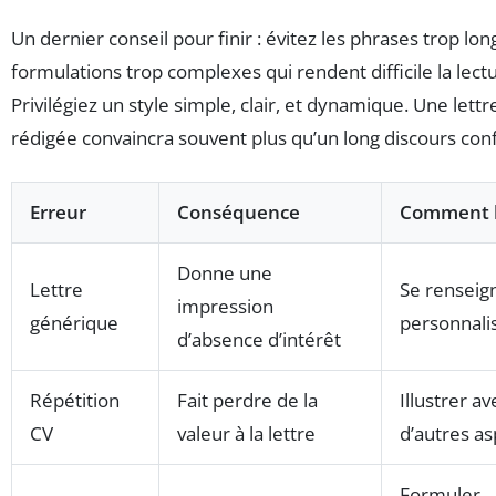
Un dernier conseil pour finir : évitez les phrases trop lo
formulations trop complexes qui rendent difficile la lect
Privilégiez un style simple, clair, et dynamique. Une lettr
rédigée convaincra souvent plus qu’un long discours con
Erreur
Conséquence
Comment l
Donne une
Lettre
Se renseig
impression
générique
personnali
d’absence d’intérêt
Répétition
Fait perdre de la
Illustrer av
CV
valeur à la lettre
d’autres as
Formuler