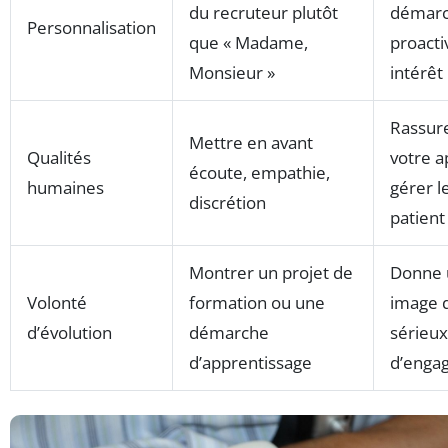
du recruteur plutôt
démar
Personnalisation
que « Madame,
proacti
Monsieur »
intérêt
Rassur
Mettre en avant
Qualités
votre a
écoute, empathie,
humaines
gérer l
discrétion
patient
Montrer un projet de
Donne 
Volonté
formation ou une
image 
d’évolution
démarche
sérieux
d’apprentissage
d’enga