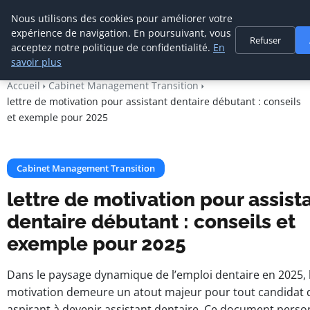
Cabinet De
Nous utilisons des cookies pour améliorer votre
Management De
expérience de navigation. En poursuivant, vous
Refuser
Transition
acceptez notre politique de confidentialité.
En
savoir plus
Accueil
Cabinet Management Transition
lettre de motivation pour assistant dentaire débutant : conseils
et exemple pour 2025
Cabinet Management Transition
lettre de motivation pour assist
dentaire débutant : conseils et
exemple pour 2025
Dans le paysage dynamique de l’emploi dentaire en 2025, l
motivation demeure un atout majeur pour tout candidat
aspirant à devenir assistant dentaire. Ce document perso