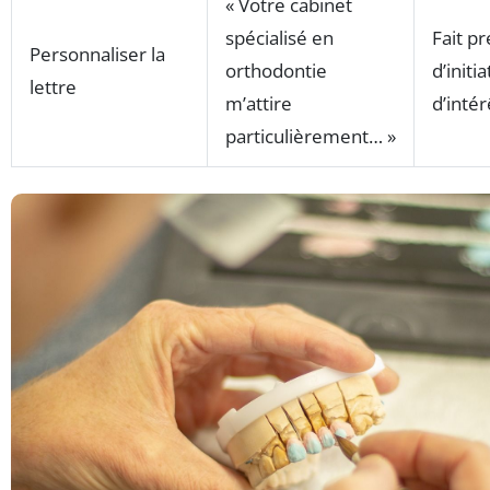
« Votre cabinet
spécialisé en
Fait p
Personnaliser la
orthodontie
d’initia
lettre
m’attire
d’intér
particulièrement… »