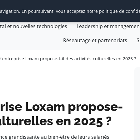
vigation. En poursuivant, vous acceptez notre politique de confide
t Management Transition
Cabinet Management Transiti
ital et nouvelles technologies
Leadership et managemen
Réseautage et partenariats
S
d’entreprise Loxam propose-t-il des activités culturelles en 2025 ?
prise Loxam propose-
ulturelles en 2025 ?
ce grandissante au bien-être de leurs salariés,