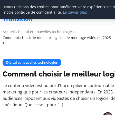
Cabinet De
Nous utilisons des cookies pour améliorer votre expérience de n
Management De
notre politique de confidentialité.
En savoir plus
Transition
Accueil
Digital et nouvelles technologies
Comment choisir le meilleur logiciel de montage vidéo en 2025
?
Digital et nouvelles technologies
Comment choisir le meilleur log
Le contenu vidéo est aujourd’hui un pilier incontournable
marketing que pour les créateurs indépendants. En 2025, 
audiences imposent aux vidéastes de choisir un logiciel de
spécifique. Que ce soit pour […]