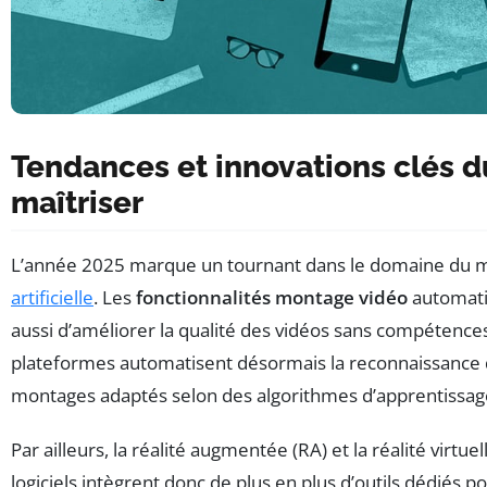
Tendances et innovations clés 
maîtriser
L’année 2025 marque un tournant dans le domaine du mont
artificielle
. Les
fonctionnalités montage vidéo
automati
aussi d’améliorer la qualité des vidéos sans compétence
plateformes automatisent désormais la reconnaissance 
montages adaptés selon des algorithmes d’apprentissage
Par ailleurs, la réalité augmentée (RA) et la réalité virt
logiciels intègrent donc de plus en plus d’outils dédiés 