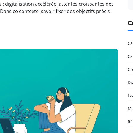
 digitalisation accélérée, attentes croissantes des
Dans ce contexte, savoir fixer des objectifs précis
C
Ca
Ca
Cr
Di
Le
Ma
Ré