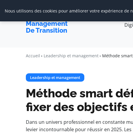
Nous utilisons des cookies pour améliorer votre expérience de na
Accueil
Cabine
Cabinet De
Management
Dig
De Transition
Accueil
Leadership et management
Méthode smart d
Leadership et management
Méthode smart déf
fixer des objectifs
Dans un univers professionnel en constante mutat
levier incontournable pour réussir en 2025. Les e