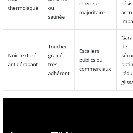
intérieur
rési
thermolaqué
ou
majoritaire
accr
satinée
impa
Gara
Toucher
de
Escaliers
Noir texturé
grainé,
sécu
publics ou
antidérapant
très
opti
commerciaux
adhérent
rédui
gliss