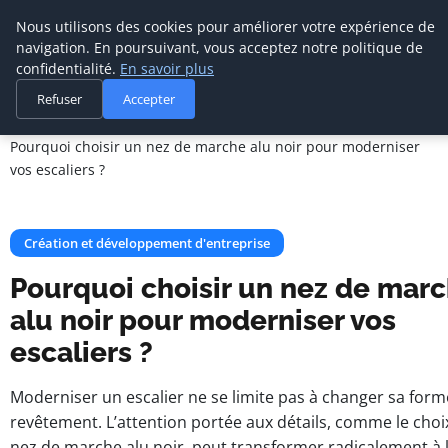
Cabinet De
Nous utilisons des cookies pour améliorer votre expérience de
Management De
navigation. En poursuivant, vous acceptez notre politique de
Transition
confidentialité.
En savoir plus
Refuser
Accepter
Accueil
Création et développement d'entreprise
Pourquoi choisir un nez de marche alu noir pour moderniser
vos escaliers ?
Création et développement d'entreprise
Pourquoi choisir un nez de mar
alu noir pour moderniser vos
escaliers ?
Moderniser un escalier ne se limite pas à changer sa for
revêtement. L’attention portée aux détails, comme le choi
nez de marche alu noir, peut transformer radicalement à l