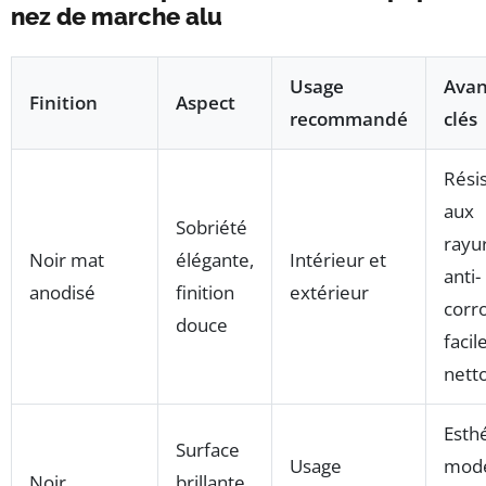
nez de marche alu
Usage
Avan
Finition
Aspect
recommandé
clés
Rési
aux
Sobriété
rayu
Noir mat
élégante,
Intérieur et
anti-
anodisé
finition
extérieur
corro
douce
facil
nett
Esth
Surface
Usage
mode
Noir
brillante