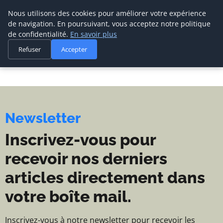
Cabinet De Management De Transi
Cabinet De
Nous utilisons des cookies pour améliorer votre expérience
Management De
de navigation. En poursuivant, vous acceptez notre politique
Transition
de confidentialité.
En savoir plus
LE SPÉCIALISTE DU
Refuser
Accepter
MANAGEMENT DE
TRANSITION
Newsletter
Inscrivez-vous pour
recevoir nos derniers
articles directement dans
votre boîte mail.
Inscrivez-vous à notre newsletter pour recevoir les