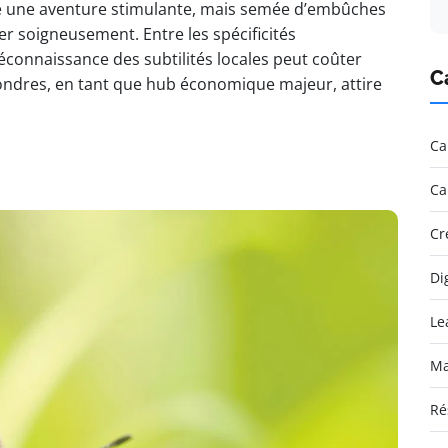
te une aventure stimulante, mais semée d’embûches
r soigneusement. Entre les spécificités
méconnaissance des subtilités locales peut coûter
C
ondres, en tant que hub économique majeur, attire
Ca
Ca
Cr
Di
Le
Ma
Ré