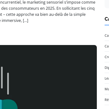
ncurrentiel, le marketing sensoriel s’impose comme
n des consommateurs en 2025. En sollicitant les cinq
goût – cette approche va bien au-delà de la simple
C
 immersive, […]
Ca
Ca
Cr
Di
Le
Ma
Ré