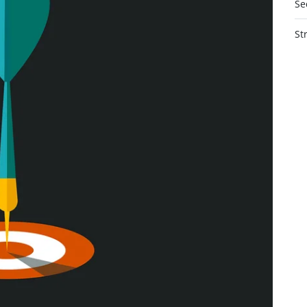
Se
St