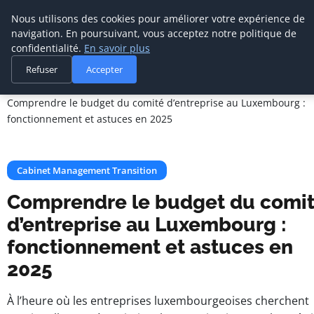
Cabinet De
Nous utilisons des cookies pour améliorer votre expérience de
Management De
navigation. En poursuivant, vous acceptez notre politique de
Transition
confidentialité.
En savoir plus
Refuser
Accepter
Accueil
Cabinet Management Transition
Comprendre le budget du comité d’entreprise au Luxembourg :
fonctionnement et astuces en 2025
Cabinet Management Transition
Comprendre le budget du comi
d’entreprise au Luxembourg :
fonctionnement et astuces en
2025
À l’heure où les entreprises luxembourgeoises cherchent