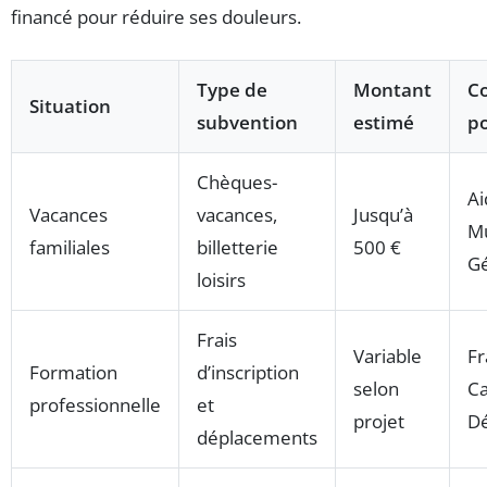
financé pour réduire ses douleurs.
Type de
Montant
C
Situation
subvention
estimé
po
Chèques-
Ai
Vacances
vacances,
Jusqu’à
Mu
familiales
billetterie
500 €
Gé
loisirs
Frais
Variable
Fr
Formation
d’inscription
selon
Ca
professionnelle
et
projet
D
déplacements