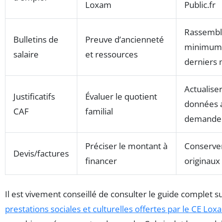
Loxam
Public.fr
Rassembl
Bulletins de
Preuve d’ancienneté
minimum l
salaire
et ressources
derniers 
Actualiser
Justificatifs
Évaluer le quotient
données 
CAF
familial
demande
Préciser le montant à
Conserver
Devis/factures
financer
originaux
Il est vivement conseillé de consulter le guide complet su
prestations sociales et culturelles offertes par le CE Lo