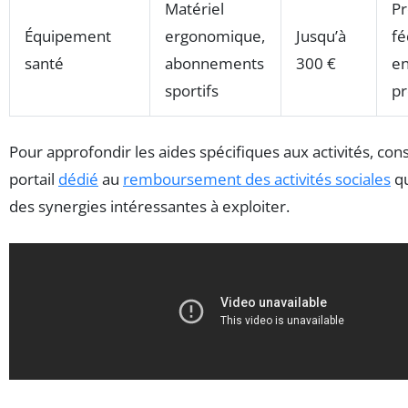
Matériel
P
Équipement
ergonomique,
Jusqu’à
fé
santé
abonnements
300 €
en
sportifs
pr
Pour approfondir les aides spécifiques aux activités, cons
portail
dédié
au
remboursement des activités sociales
qu
des synergies intéressantes à exploiter.