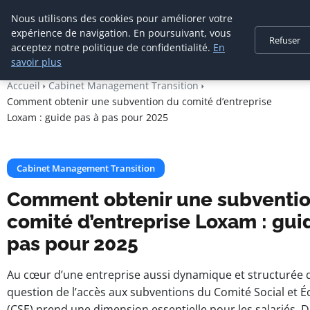
Cabinet De
Nous utilisons des cookies pour améliorer votre
Management De
expérience de navigation. En poursuivant, vous
Refuser
Transition
acceptez notre politique de confidentialité.
En
savoir plus
Accueil
Cabinet Management Transition
Comment obtenir une subvention du comité d’entreprise
Loxam : guide pas à pas pour 2025
Cabinet Management Transition
Comment obtenir une subventi
comité d’entreprise Loxam : gui
pas pour 2025
Au cœur d’une entreprise aussi dynamique et structurée 
question de l’accès aux subventions du Comité Social et
(CSE) prend une dimension essentielle pour les salariés. 