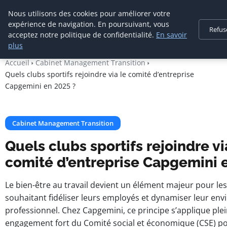
Cabinet De
Nous utilisons des cookies pour améliorer votre
Management De
expérience de navigation. En poursuivant, vous
Refus
Transition
acceptez notre politique de confidentialité.
En savoir
plus
Accueil
Cabinet Management Transition
Quels clubs sportifs rejoindre via le comité d’entreprise
Capgemini en 2025 ?
Cabinet Management Transition
Quels clubs sportifs rejoindre vi
comité d’entreprise Capgemini 
Le bien-être au travail devient un élément majeur pour le
souhaitant fidéliser leurs employés et dynamiser leur en
professionnel. Chez Capgemini, ce principe s’applique pl
engagement fort du Comité social et économique (CSE) pou