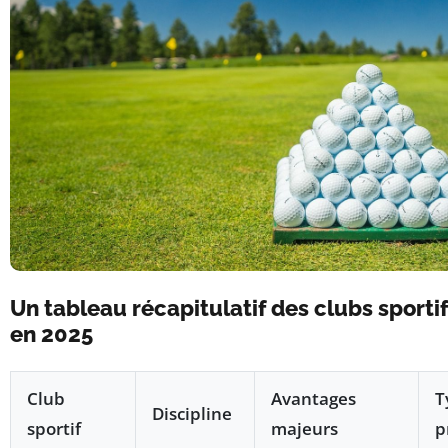
Un tableau récapitulatif des clubs sport
en 2025
Club
Avantages
T
Discipline
sportif
majeurs
p