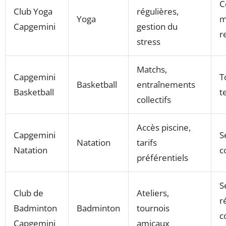
C
Club Yoga
régulières,
Yoga
m
Capgemini
gestion du
r
stress
Matchs,
Capgemini
T
Basketball
entraînements
Basketball
t
collectifs
Accès piscine,
Capgemini
S
Natation
tarifs
Natation
c
préférentiels
S
Club de
Ateliers,
r
Badminton
Badminton
tournois
c
Capgemini
amicaux