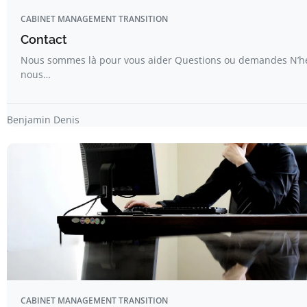
CABINET MANAGEMENT TRANSITION
Contact
Nous sommes là pour vous aider Questions ou demandes N’hé
nous…
Benjamin Denis
CABINET MANAGEMENT TRANSITION