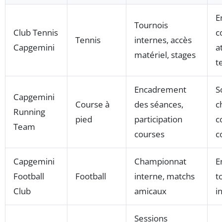
E
Tournois
Club Tennis
c
Tennis
internes, accès
Capgemini
a
matériel, stages
t
Encadrement
S
Capgemini
Course à
des séances,
c
Running
pied
participation
c
Team
courses
c
Capgemini
Championnat
E
Football
Football
interne, matchs
t
Club
amicaux
i
Sessions