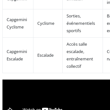
i
Sorties,
B
Capgemini
Cyclisme
événementiels
e
Cyclisme
sportifs
e
Accès salle
Capgemini
escalade,
C
Escalade
Escalade
entraînement
n
collectif