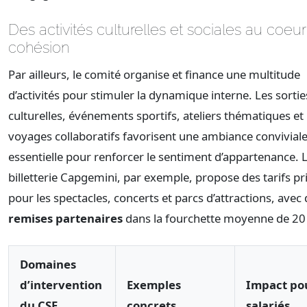
Des activités culturelles et sociales au coeur
cohésion
Par ailleurs, le comité organise et finance une multitude
d’activités pour stimuler la dynamique interne. Les sortie
culturelles, événements sportifs, ateliers thématiques et
voyages collaboratifs favorisent une ambiance conviviale
essentielle pour renforcer le sentiment d’appartenance. 
billetterie Capgemini, par exemple, propose des tarifs pri
pour les spectacles, concerts et parcs d’attractions, avec
remises partenaires
dans la fourchette moyenne de 20
Domaines
d’intervention
Exemples
Impact pou
du CSE
concrets
salariés