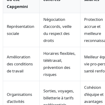
Capgemini
Négociation
Protection
Représentation
d’accords, veille
accrue et
sociale
du respect des
meilleure
droits
reconnaiss
Horaires flexibles,
Amélioration
Meilleur équ
télétravail,
des conditions
vie pro-per
prévention des
de travail
santé renfo
risques
Cohésion
Sorties, voyages,
Organisations
d’équipe et
billetterie à tarifs
d’activités
avantages
préférentiels