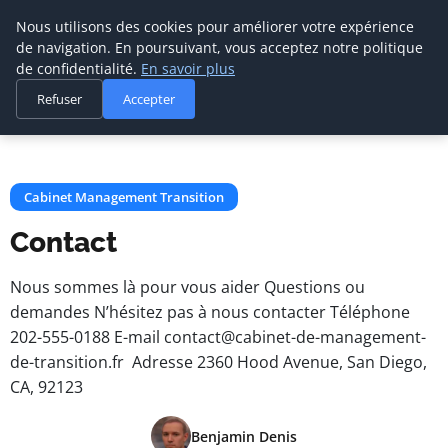
Cabinet De
Nous utilisons des cookies pour améliorer votre expérience
Management De
de navigation. En poursuivant, vous acceptez notre politique
Transition
de confidentialité.
En savoir plus
Refuser
Accepter
Accueil
Cabinet Management Transition
Contact
Cabinet Management Transition
Contact
Nous sommes là pour vous aider Questions ou
demandes N’hésitez pas à nous contacter Téléphone
202-555-0188 E-mail
contact@cabinet-de-management-
de-transition.fr
Adresse 2360 Hood Avenue, San Diego,
CA, 92123
Benjamin Denis