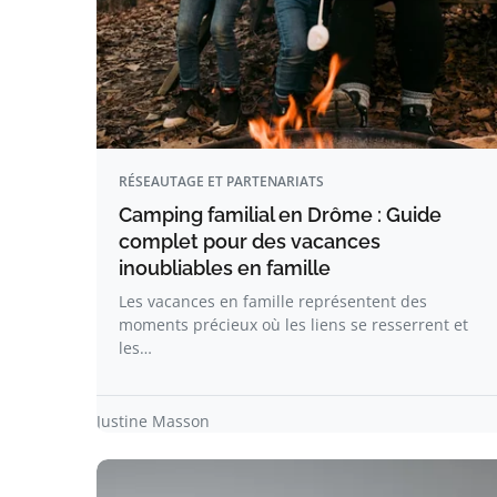
RÉSEAUTAGE ET PARTENARIATS
Camping familial en Drôme : Guide
complet pour des vacances
inoubliables en famille
Les vacances en famille représentent des
moments précieux où les liens se resserrent et
les…
Justine Masson