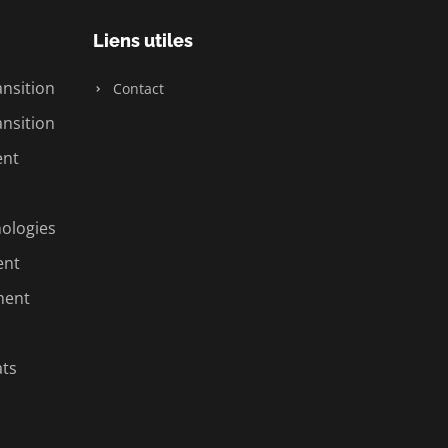
Liens utiles
nsition
Contact
nsition
ent
nologies
ent
ment
ats