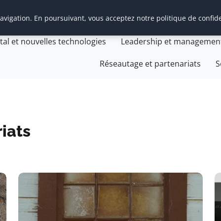
vigation. En poursuivant, vous acceptez notre politique de confide
t Management Transition
Cabinet Management Transiti
ital et nouvelles technologies
Leadership et managemen
Réseautage et partenariats
S
iats