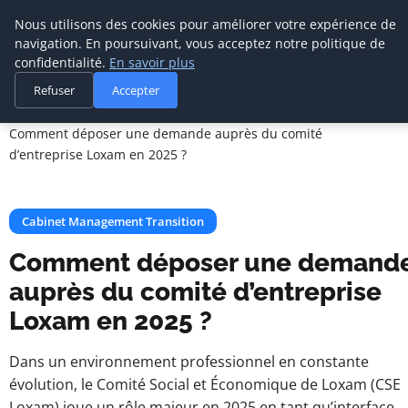
Cabinet De
Nous utilisons des cookies pour améliorer votre expérience de
Management De
navigation. En poursuivant, vous acceptez notre politique de
Transition
confidentialité.
En savoir plus
Refuser
Accepter
Accueil
Cabinet Management Transition
Comment déposer une demande auprès du comité
d’entreprise Loxam en 2025 ?
Cabinet Management Transition
Comment déposer une demand
auprès du comité d’entreprise
Loxam en 2025 ?
Dans un environnement professionnel en constante
évolution, le Comité Social et Économique de Loxam (CSE
Loxam) joue un rôle majeur en 2025 en tant qu’interface