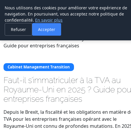
Cabinet De
Nous utilisons des cookies pour améliorer votre expérience de
Management De
navigation. En poursuivant, vous acceptez notre politique de
Transition
confidentialité.
En savoir plus
Refuser
Accepter
Accueil
Cabinet Management Transition
Faut-il s’immatriculer à la TVA au Royaume-Uni en 2025 ?
Guide pour entreprises françaises
Cabinet Management Transition
Faut-il s’immatriculer à la TVA au
Royaume-Uni en 2025 ? Guide pou
entreprises françaises
Depuis le Brexit, la fiscalité et les obligations en matière d
TVA pour les entreprises françaises opérant avec le
Royaume-Uni ont connu de profondes mutations. En 2025