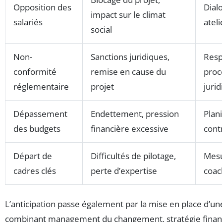
Opposition des
Dial
impact sur le climat
salariés
ateli
social
Non-
Sanctions juridiques,
Resp
conformité
remise en cause du
proc
réglementaire
projet
juri
Dépassement
Endettement, pression
Plan
des budgets
financière excessive
cont
Départ de
Difficultés de pilotage,
Mesu
cadres clés
perte d’expertise
coac
L’anticipation passe également par la mise en place d’u
combinant management du changement, stratégie finan