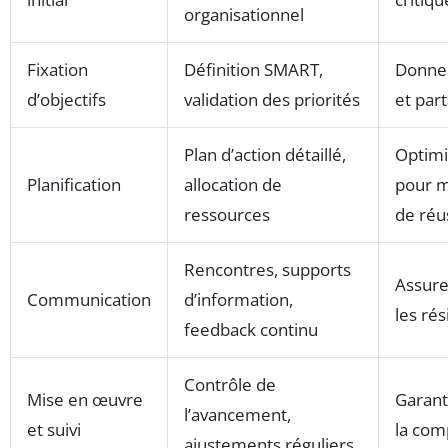
organisationnel
Fixation
Définition SMART,
Donner
d’objectifs
validation des priorités
et par
Plan d’action détaillé,
Optimi
Planification
allocation de
pour m
ressources
de réu
Rencontres, supports
Assurer
Communication
d’information,
les ré
feedback continu
Contrôle de
Mise en œuvre
Garant
l’avancement,
et suivi
la comp
ajustements réguliers