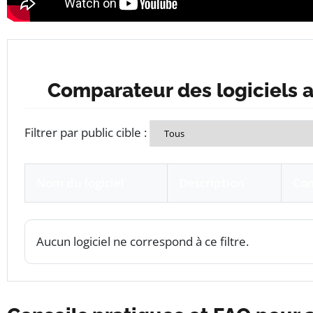
Comparateur des logiciels a
Filtrer par public cible :
Nom du logiciel
Description
Com
Aucun logiciel ne correspond à ce filtre.