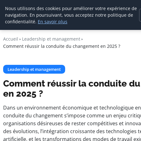
Cabinet De
Nous utilisons des cookies pour améliorer votre expérience de
Management De
navigation. En poursuivant, vous acceptez notre politique de
Transition
confidentialité.
En savoir plus
Accueil
Leadership et management
Comment réussir la conduite du changement en 2025 ?
Leadership et management
Comment réussir la conduite d
en 2025 ?
Dans un environnement économique et technologique en p
conduite du changement s’impose comme un enjeu critiq
organisations désireuses de rester compétitives et innova
des évolutions, l’intégration croissante des technologies te
artificielle, et les transformations des modes de travail ex