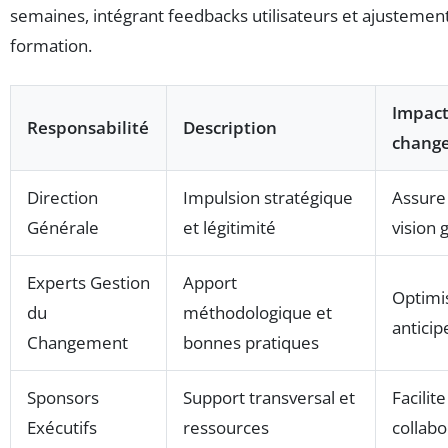
semaines, intégrant feedbacks utilisateurs et ajustemen
formation.
Impact
Responsabilité
Description
chang
Direction
Impulsion stratégique
Assure 
Générale
et légitimité
vision 
Experts Gestion
Apport
Optimis
du
méthodologique et
anticip
Changement
bonnes pratiques
Sponsors
Support transversal et
Facilite
Exécutifs
ressources
collabo