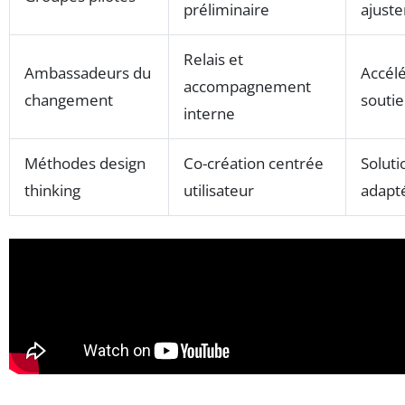
préliminaire
ajust
Relais et
Ambassadeurs du
Accélé
accompagnement
changement
souti
interne
Méthodes design
Co-création centrée
Soluti
thinking
utilisateur
adapt