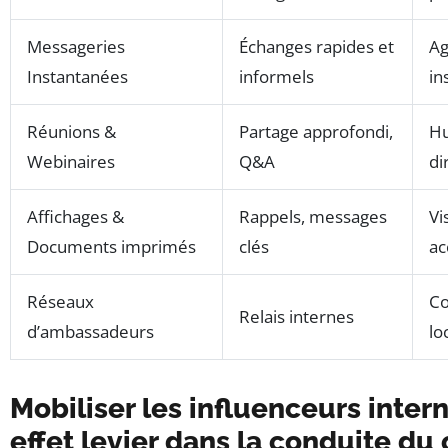
Messageries
Échanges rapides et
Ag
Instantanées
informels
in
Réunions &
Partage approfondi,
Hu
Webinaires
Q&A
di
Affichages &
Rappels, messages
Vi
Documents imprimés
clés
ac
Réseaux
Co
Relais internes
d’ambassadeurs
lo
Mobiliser les influenceurs inter
effet levier dans la conduite d