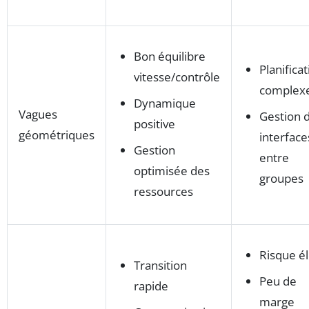
Bon équilibre
Planifica
vitesse/contrôle
complex
Dynamique
Vagues
Gestion 
positive
géométriques
interface
Gestion
entre
optimisée des
groupes
ressources
Risque é
Transition
Peu de
rapide
marge