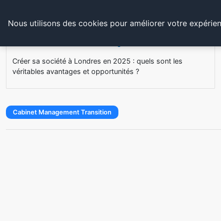
Cabinet De Management De Transiti
Nous utilisons des cookies pour améliorer votre expérien
Accueil
Cabinet Management Transition
Créer sa société à Londres en 2025 : quels sont les
véritables avantages et opportunités ?
Cabinet Management Transition
Créer sa société à Londres en 2025
Dans un contexte économique mondial en constante évoluti