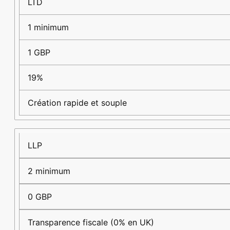
de
d’associés
minimum
d’imposition
principal
LTD
société
1 minimum
1 GBP
19%
Création rapide et souple
LLP
2 minimum
0 GBP
Transparence fiscale (0% en UK)