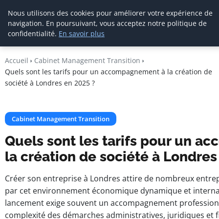
Cabinet De
Nous utilisons des cookies pour améliorer votre expérience de
Management De
navigation. En poursuivant, vous acceptez notre politique de
Transition
confidentialité.
En savoir plus
Accueil
Cabinet Management Transition
Quels sont les tarifs pour un accompagnement à la création de
société à Londres en 2025 ?
Cabinet Management Transition
Quels sont les tarifs pour un 
la création de société à Londres
Créer son entreprise à Londres attire de nombreux entre
par cet environnement économique dynamique et internati
lancement exige souvent un accompagnement professionn
complexité des démarches administratives, juridiques et 