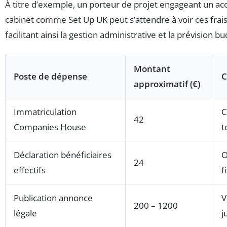
À titre d’exemple, un porteur de projet engageant un 
cabinet comme Set Up UK peut s’attendre à voir ces frais
facilitant ainsi la gestion administrative et la prévision b
Montant
Poste de dépense
C
approximatif (€)
Immatriculation
C
42
Companies House
t
Déclaration bénéficiaires
O
24
effectifs
f
Publication annonce
V
200 – 1200
légale
j