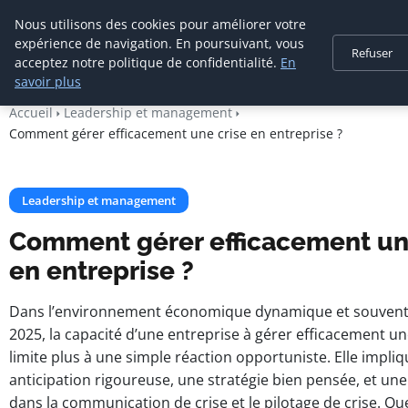
Cabinet De
Nous utilisons des cookies pour améliorer votre
Management De
expérience de navigation. En poursuivant, vous
Refuser
Transition
acceptez notre politique de confidentialité.
En
savoir plus
Accueil
Leadership et management
Comment gérer efficacement une crise en entreprise ?
Leadership et management
Comment gérer efficacement un
en entreprise ?
Dans l’environnement économique dynamique et souvent 
2025, la capacité d’une entreprise à gérer efficacement un
limite plus à une simple réaction opportuniste. Elle impli
anticipation rigoureuse, une stratégie bien pensée, et une
dans la communication de crise et le pilotage de crise. Q