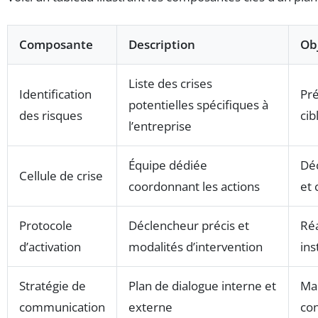
Composante
Description
Obj
Liste des crises
Identification
Pr
potentielles spécifiques à
des risques
cib
l’entreprise
Équipe dédiée
Déc
Cellule de crise
coordonnant les actions
et
Protocole
Déclencheur précis et
Réa
d’activation
modalités d’intervention
in
Stratégie de
Plan de dialogue interne et
Mai
communication
externe
con