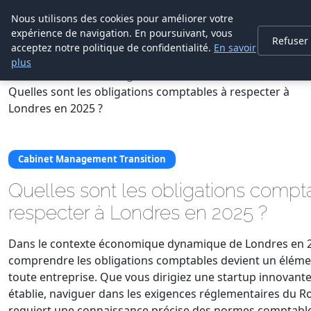
Cabinet De
Nous utilisons des cookies pour améliorer votre
Management De
expérience de navigation. En poursuivant, vous
Refuser
Transition
acceptez notre politique de confidentialité.
En savoir
plus
Accueil
Cabinet Management Transition
Quelles sont les obligations comptables à respecter à
Londres en 2025 ?
Cabinet Management Transition
Quelles sont les obligations compt
respecter à Londres en 2025 ?
Dans le contexte économique dynamique de Londres en 
comprendre les obligations comptables devient un éléme
toute entreprise. Que vous dirigiez une startup innovant
établie, naviguer dans les exigences réglementaires du 
requiert une connaissance précise des normes comptable