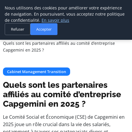
Cabinet De
Nous utilisons des cookies pour améliorer votre expérience
Management De
de navigation. En poursuivant, vous acceptez notre politique
Transition
de confidentialité.
En savoir plus
Refuser
Accepter
Accueil
Cabinet Management Transition
Quels sont les partenaires affiliés au comité d’entreprise
Capgemini en 2025 ?
Cabinet Management Transition
Quels sont les partenaires
affiliés au comité d’entreprise
Capgemini en 2025 ?
Le Comité Social et Économique (CSE) de Capgemini en
2025 joue un rôle crucial dans la vie des salariés,
notamment à travers ses partenariats divers et