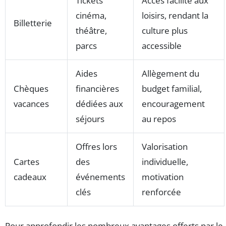
Tickets
Accès facilité aux
cinéma,
loisirs, rendant la
Billetterie
théâtre,
culture plus
parcs
accessible
Aides
Allègement du
Chèques
financières
budget familial,
vacances
dédiées aux
encouragement
séjours
au repos
Offres lors
Valorisation
Cartes
des
individuelle,
cadeaux
événements
motivation
clés
renforcée
Pour approfondir les nombreux avantages offerts par le