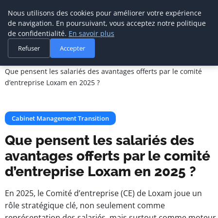
Cabinet De
Nous utilisons des cookies pour améliorer votre expérience
Management De
de navigation. En poursuivant, vous acceptez notre politique
Transition
de confidentialité.
En savoir plus
Refuser
Accepter
Accueil
Cabinet Management Transition
Que pensent les salariés des avantages offerts par le comité
d’entreprise Loxam en 2025 ?
Cabinet Management Transition
Que pensent les salariés des
avantages offerts par le comité
d’entreprise Loxam en 2025 ?
En 2025, le Comité d’entreprise (CE) de Loxam joue un
rôle stratégique clé, non seulement comme
représentation des salariés, mais surtout comme moteur